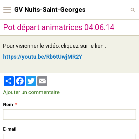
GV Nuits-Saint-Georges
Pot départ animatrices 04.06.14
Accueil
Qui sommes-nous ?
Pour visionner le vidéo, cliquez sur le lien :
Comité Directeur
https://youtu.be/Rb6tUwjMR2Y
SAISON 2026/2027
Activités proposées
Partager
Facebook
Twitter
Email
Pour s'inscrire
Ajouter un commentaire
Contact
Nom
Presse
News sais. 2025-2026
E-mail
Sponsors