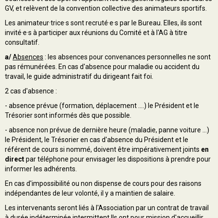
GV, et relèvent de la convention collective des animateurs sportifs.
Les animateur·trice·s sont recruté·e·s par le Bureau. Elles, ils sont
invité·e·s à participer aux réunions du Comité et à l'AG à titre
consultatif.
a/
Absences
: les absences pour convenances personnelles ne sont
pas rémunérées. En cas d'absence pour maladie ou accident du
travail, le guide administratif du dirigeant fait foi.
2 cas d'absence :
- absence prévue (formation, déplacement ....) le Président et le
Trésorier sont informés dès que possible.
- absence non prévue de dernière heure (maladie, panne voiture ...)
le Président, le Trésorier en cas d'absence du Président et le
référent de cours si nommé, doivent être impérativement joints
en
direct
par téléphone pour envisager les dispositions à prendre pour
informer les adhérents.
En cas d'impossibilité ou non dispense de cours pour des raisons
indépendantes de leur volonté, il y a maintien de salaire.
Les intervenants seront liés à l'Association par un contrat de travail
à durée indéterminée intermittent.Ils ont pour mission d'accueillir