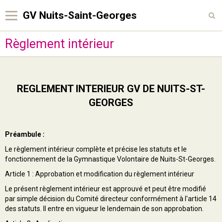
GV Nuits-Saint-Georges
Règlement intérieur
Accueil
Qui sommes-nous ?
Comité Directeur
REGLEMENT INTERIEUR GV DE NUITS-ST-
SAISON 2026/2027
GEORGES
Activités proposées
Préambule :
Pour s'inscrire
Le règlement intérieur complète et précise les statuts et le
fonctionnement de la Gymnastique Volontaire de Nuits-St-Georges.
Contact
Article 1 : Approbation et modification du règlement intérieur
Presse
Le présent règlement intérieur est approuvé et peut être modifié
par simple décision du Comité directeur conformément à l'article 14
News sais. 2025-2026
des statuts. Il entre en vigueur le lendemain de son approbation.
Sponsors