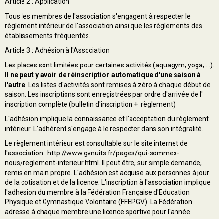
Article 2 : Application
Tous les membres de l'association s'engagent à respecter le
Mentions légales
règlement intérieur de l'association ainsi que les règlements des
établissements fréquentés.
Article 3 : Adhésion à l'Association
Les places sont limitées pour certaines activités (aquagym, yoga, ...).
Il ne peut y avoir de réinscription automatique
d'une saison à
l'autre
. Les listes d'activités sont remises à zéro à chaque début de
saison. Les inscriptions sont enregistrées par ordre d'arrivée de l'
inscription complète (bulletin d'inscription + règlement)
L'adhésion implique la connaissance et l'acceptation du règlement
intérieur. L'adhérent s'engage à le respecter dans son intégralité.
Le règlement intérieur est consultable sur le site internet de
l'association :
http://www.gvnuits.fr/pages/qui-sommes-
nous/reglement-interieur.html
. Il peut être, sur simple demande,
remis en main propre. L'adhésion est acquise aux personnes à jour
de la cotisation et de la licence. L'inscription à l'association implique
l'adhésion du membre à la Fédération Française d'Education
Physique et Gymnastique Volontaire (FFEPGV). La Fédération
adresse à chaque membre une licence sportive pour l'année